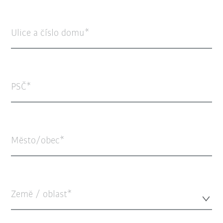
Ulice a číslo domu
PSČ
Město/obec
Země / oblast*