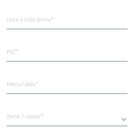
Ulice a číslo domu
PSČ
Město/obec
Země / oblast*