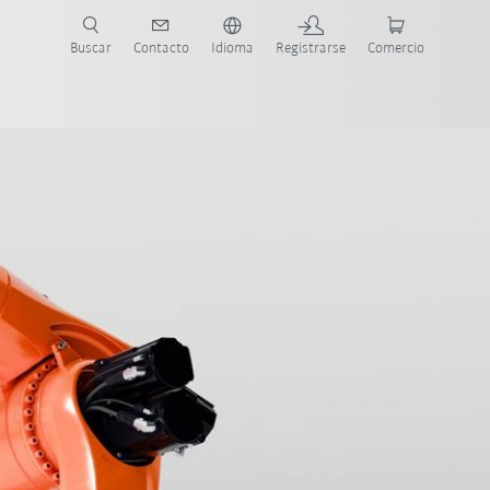
Buscar
Contacto
Idioma
Registrarse
Comercio
ueva Guía de Robots