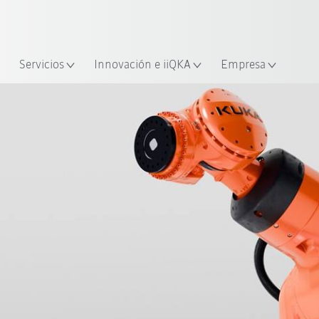
span / Spanish
industria y aplicación
cación
Empieza a investigar con la n
Servicios
Innovación e iiQKA
Empresa