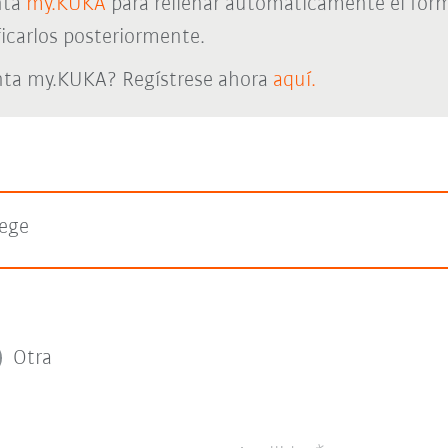
nta
my.KUKA
para rellenar automáticamente el form
icarlos posteriormente.
nta my.KUKA? Regístrese ahora
aquí.
lege
Otra