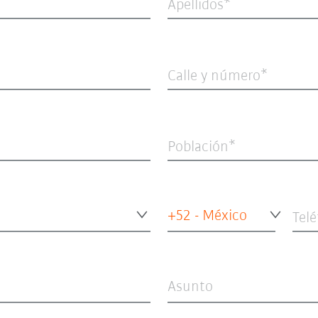
Apellidos
Calle y número
Población
+52 - México
Tel
Asunto