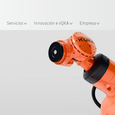
span / Spanish
industria y aplicación
cación
Empieza a investigar con la n
Servicios
Innovación e iiQKA
Empresa