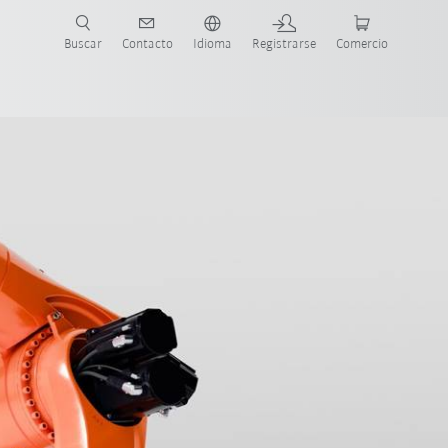
Buscar
Contacto
Idioma
Registrarse
Comercio
ueva Guía de Robots