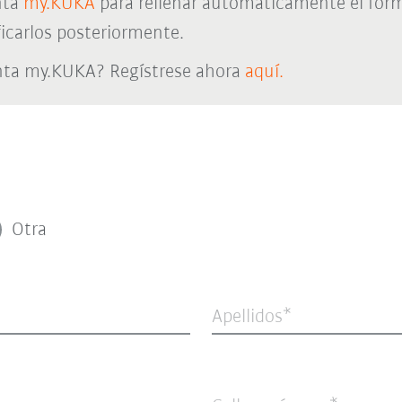
nta
my.KUKA
para rellenar automáticamente el form
icarlos posteriormente.
nta my.KUKA? Regístrese ahora
aquí.
Otra
Apellidos