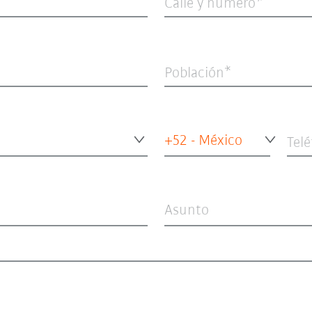
Calle y número
Población
+52 - México
Tel
Asunto