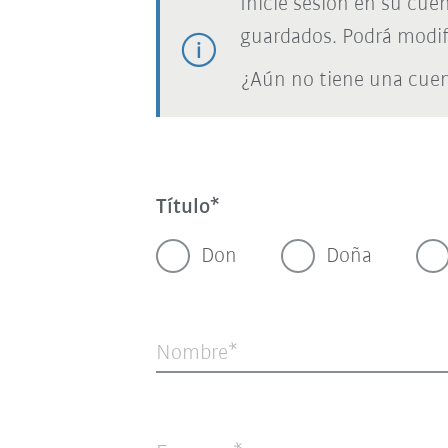
Inicie sesión en su cue
guardados. Podrá modif
¿Aún no tiene una cue
Título
Don
Doña
Nombre