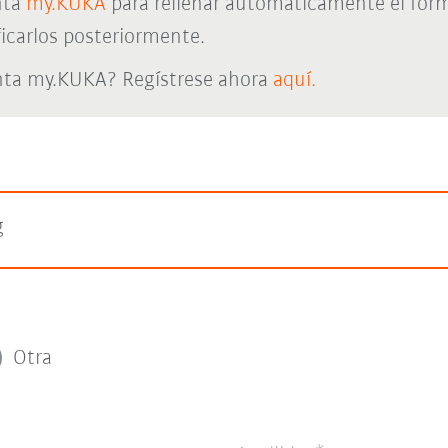
nta
my.KUKA
para rellenar automáticamente el form
icarlos posteriormente.
nta my.KUKA? Regístrese ahora
aquí.
g
Otra