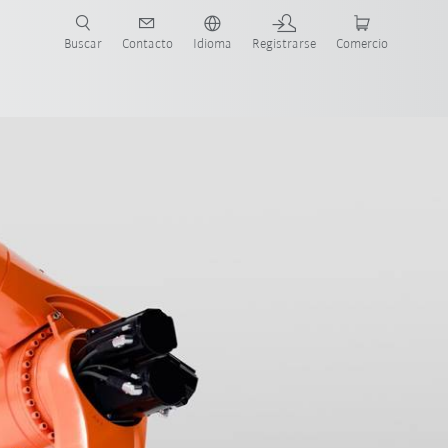
Buscar
Contacto
Idioma
Registrarse
Comercio
ueva Guía de Robots