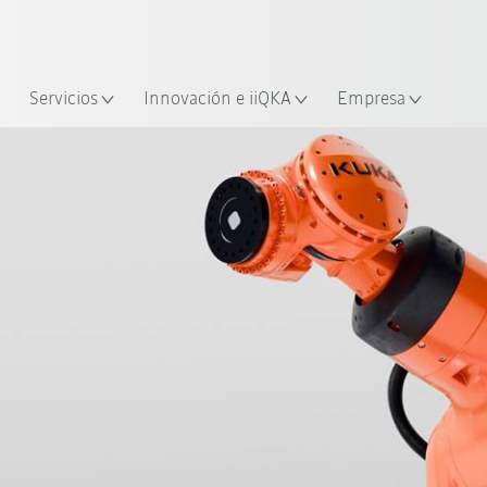
span / Spanish
industria y aplicación
cación
Empieza a investigar con la n
Servicios
Innovación e iiQKA
Empresa