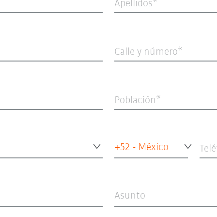
Apellidos
Calle y número
Población
+52 - México
Tel
Asunto