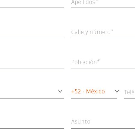
Apellidos
Calle y número
Población
+52 - México
Tel
Asunto