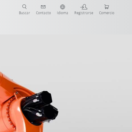
Buscar
Contacto
Idioma
Registrarse
Comercio
ueva Guía de Robots