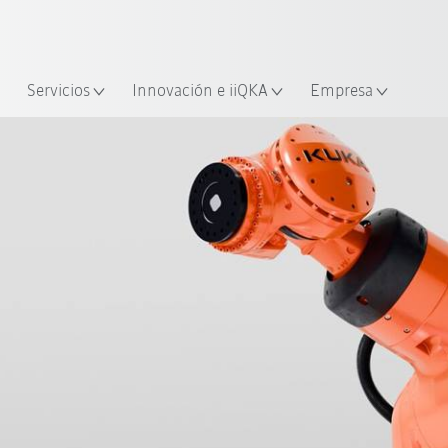
span / Spanish
industria y aplicación
cación
Empieza a investigar con la n
Servicios
Innovación e iiQKA
Empresa