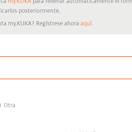
nta
my.KUKA
para rellenar automáticamente el form
icarlos posteriormente.
nta my.KUKA? Regístrese ahora
aquí.
Otra