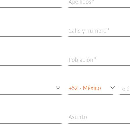
Apellidos
Calle y número
Población
+52 - México
Tel
Asunto