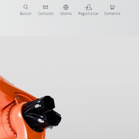
Buscar
Contacto
Idioma
Registrarse
Comercio
ueva Guía de Robots