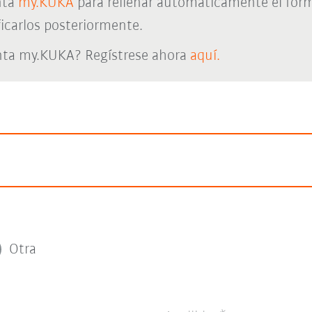
nta
my.KUKA
para rellenar automáticamente el form
icarlos posteriormente.
nta my.KUKA? Regístrese ahora
aquí.
Otra