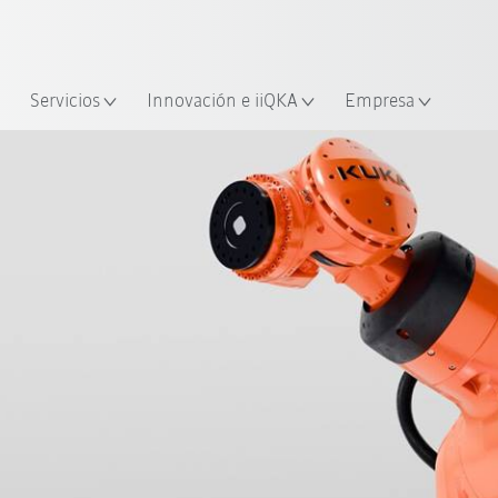
span / Spanish
industria y aplicación
cación
Empieza a investigar con la n
Servicios
Innovación e iiQKA
Empresa