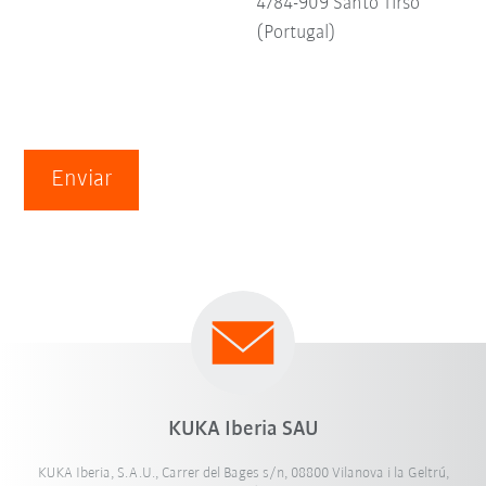
4784-909 Santo Tirso
(Portugal)
Enviar
KUKA Iberia SAU
KUKA Iberia, S.A.U., Carrer del Bages s/n, 08800 Vilanova i la Geltrú,