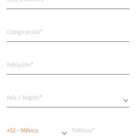
Código postal
Población
País / Región*
+52 - México
Teléfono