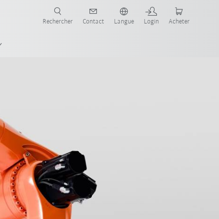
robots pour votre secteur et l'application souhaitée!
Rechercher
Contact
Langue
Login
Acheter