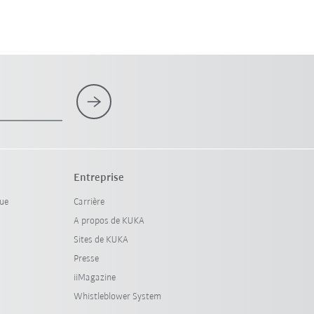
Entreprise
que
Carrière
A propos de KUKA
Sites de KUKA
Presse
iiMagazine
Whistleblower System