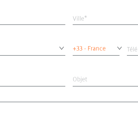
Ville
+33 - France
Tél
Objet