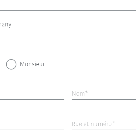
many
Monsieur
Nom
Rue et numéro