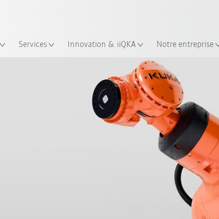
Trouvez des études de cas et des 
KUKA Guide robots
lacement
Services
Innovation & iiQKA
Notre entreprise