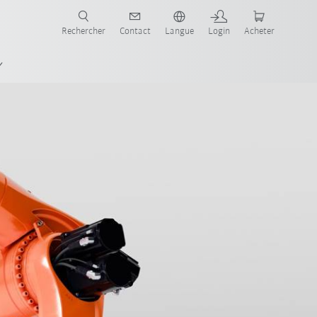
robots pour votre secteur et l'application souhaitée!
Rechercher
Contact
Langue
Login
Acheter