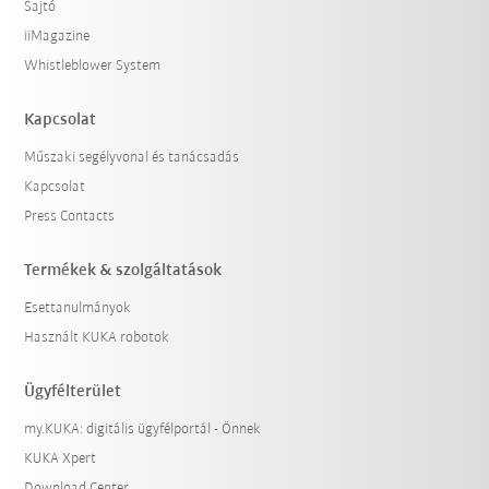
Sajtó
iiMagazine
Whistleblower System
Kapcsolat
Műszaki segélyvonal és tanácsadás
Kapcsolat
Press Contacts
Termékek & szolgáltatások
Esettanulmányok
Használt KUKA robotok
Ügyfélterület
my.KUKA: digitális ügyfélportál - Önnek
KUKA Xpert
Download Center