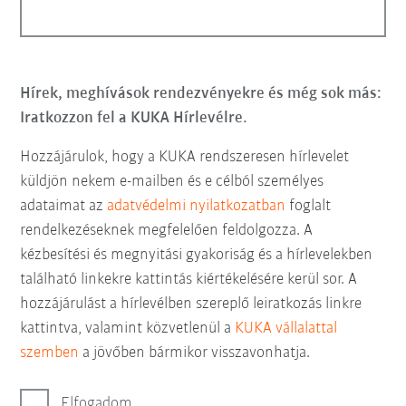
Hírek, meghívások rendezvényekre és még sok más:
Iratkozzon fel a KUKA Hírlevélre.
Hozzájárulok, hogy a KUKA rendszeresen hírlevelet
küldjön nekem e-mailben és e célból személyes
adataimat az
adatvédelmi nyilatkozatban
foglalt
rendelkezéseknek megfelelően feldolgozza. A
kézbesítési és megnyitási gyakoriság és a hírlevelekben
található linkekre kattintás kiértékelésére kerül sor. A
hozzájárulást a hírlevélben szereplő leiratkozás linkre
kattintva, valamint közvetlenül a
KUKA vállalattal
szemben
a jövőben bármikor visszavonhatja.
Elfogadom