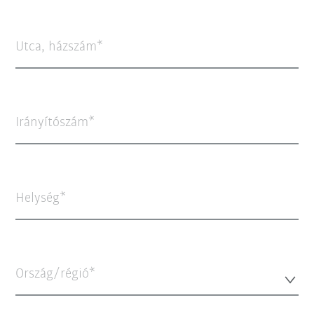
Utca, házszám
Irányítószám
Helység
Ország/régió*