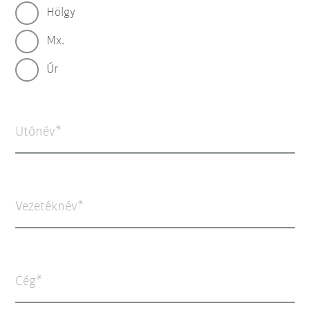
Hölgy
Mx.
Úr
Utónév
Vezetéknév
Cég