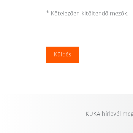
* Kötelezően kitöltendő mezők.
Küldés
KUKA hírlevél me