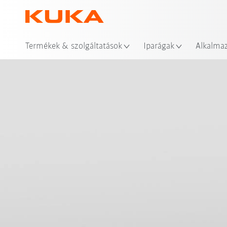
Hel
Termékek & szolgáltatások
Iparágak
Alkalma