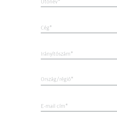
Utónév
Cég
Irányítószám
Ország/régió*
E-mail cím