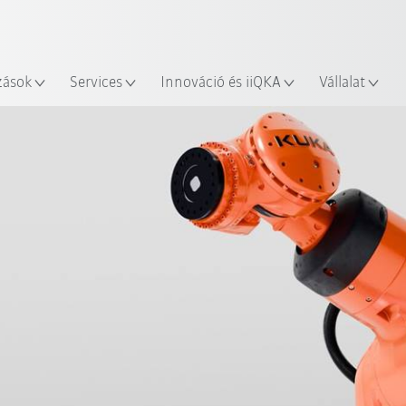
Robot Guide segítségével!
Angol / English
yszín
Ismerje meg a KUKA Robot Gu
zások
Services
Innováció és iiQKA
Vállalat