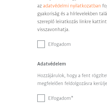
az
adatvédelmi nyilatkozatban
fo
gyakoriság és a hírlevelekben talá
szereplő leiratkozás linkre katti
visszavonhatja.
Elfogadom
Adatvédelem
Hozzájárulok, hogy a fent rögzít
megfelelően feldolgozásra kerülje
Elfogadom