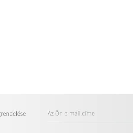
Az Ön e-mail címe
grendelése