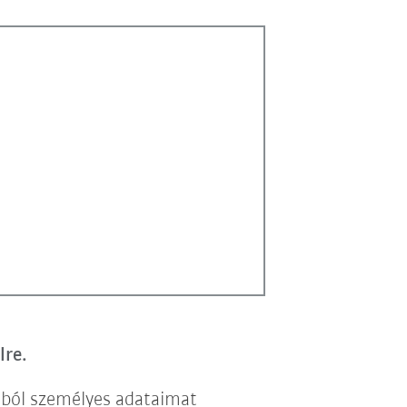
lre.
lból személyes adataimat