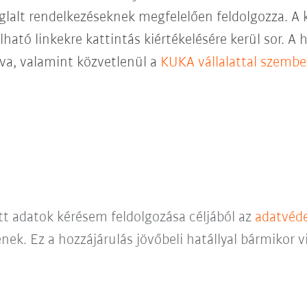
glalt rendelkezéseknek megfelelően feldolgozza. A 
lható linkekre kattintás kiértékelésére kerül sor. A 
ntva, valamint közvetlenül a
KUKA vállalattal szemb
ett adatok kérésem feldolgozása céljából az
adatvéde
nek. Ez a hozzájárulás jövőbeli hatállyal bármikor 