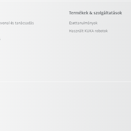
Termékek & szolgáltatások
yvonal és tanácsadás
Esettanulmányok
Használt KUKA robotok
s