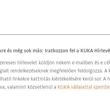
e és még sok más: Iratkozzon fel a KUKA Hírlevé
eresen hírlevelet küldjön nekem e-mailben és e cé
glalt rendelkezéseknek megfelelően feldolgozza. A 
lható linkekre kattintás kiértékelésére kerül sor. A 
ntva, valamint közvetlenül a
KUKA vállalattal szemb