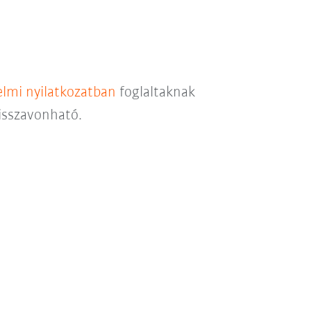
lmi nyilatkozatban
foglaltaknak
visszavonható.