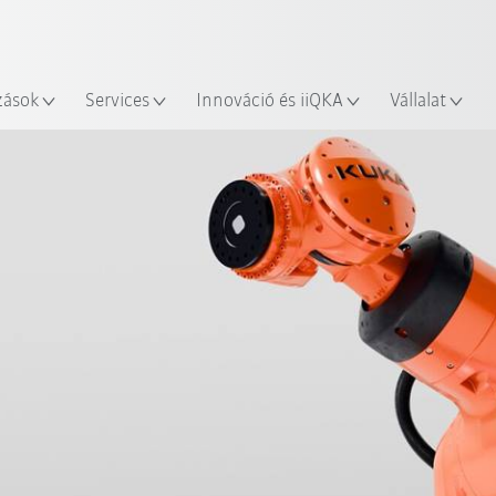
Robot Guide segítségével!
Angol / English
yszín
Ismerje meg a KUKA Robot Gu
zások
Services
Innováció és iiQKA
Vállalat