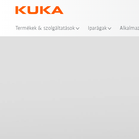
Hel
Termékek & szolgáltatások
Iparágak
Alkalma