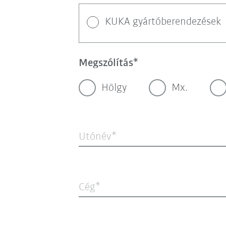
KUKA gyártóberendezések
Megszólítás
Hölgy
Mx.
Utónév
Cég