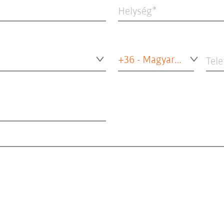
Helység
+36 - Magyarország
Tel