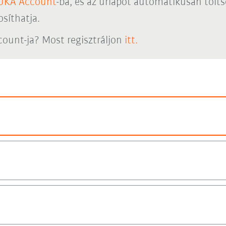
UKA Account
-ba, és az űrlapot automatikusan töltse
síthatja.
ount-ja? Most regisztráljon
itt.