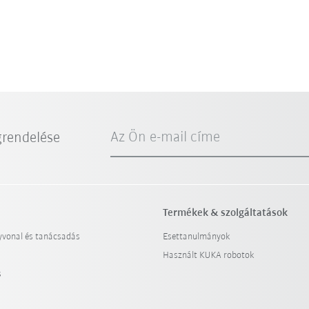
Az Ön e-mail címe
grendelése
Termékek & szolgáltatások
yvonal és tanácsadás
Esettanulmányok
Használt KUKA robotok
s