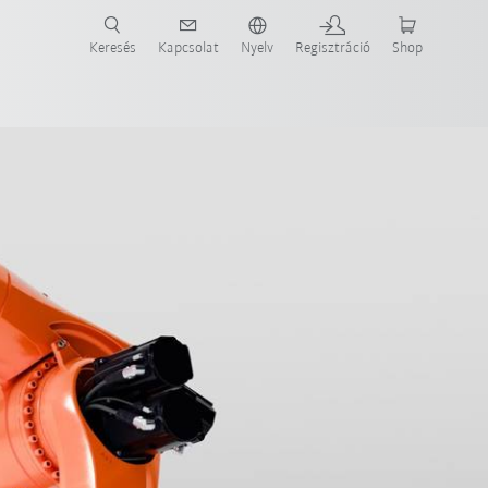
Keresés
Kapcsolat
Nyelv
Regisztráció
Shop
ide-ot most!