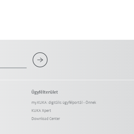
Ügyfélterület
my.KUKA: digitális ügyfélportál - Önnek
KUKA Xpert
Download Center