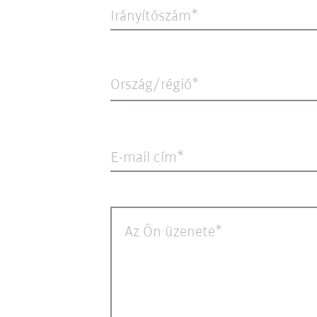
Irányítószám
Ország/régió*
E-mail cím
Az Ön üzenete