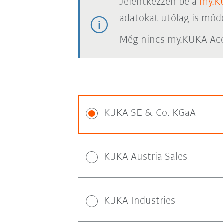
Jelentkezzen be a
my.K
adatokat utólag is módo
Még nincs my.KUKA Acc
KUKA SE & Co. KGaA
KUKA Austria Sales
KUKA Industries