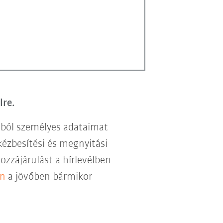
lre.
lból személyes adataimat
kézbesítési és megnyitási
hozzájárulást a hírlevélben
en
a jövőben bármikor