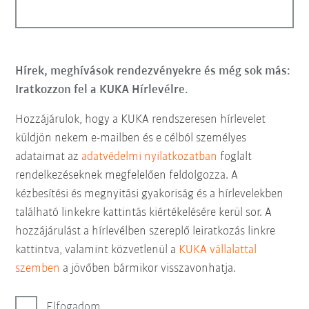
Hírek, meghívások rendezvényekre és még sok más:
Iratkozzon fel a KUKA Hírlevélre.
Hozzájárulok, hogy a KUKA rendszeresen hírlevelet
küldjön nekem e-mailben és e célból személyes
adataimat az
adatvédelmi nyilatkozatban
foglalt
rendelkezéseknek megfelelően feldolgozza. A
kézbesítési és megnyitási gyakoriság és a hírlevelekben
található linkekre kattintás kiértékelésére kerül sor. A
hozzájárulást a hírlevélben szereplő leiratkozás linkre
kattintva, valamint közvetlenül a
KUKA vállalattal
szemben
a jövőben bármikor visszavonhatja.
Elfogadom