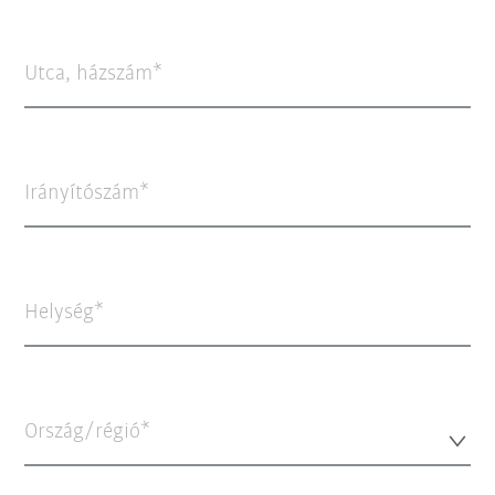
Utca, házszám
Irányítószám
Helység
Ország/régió*