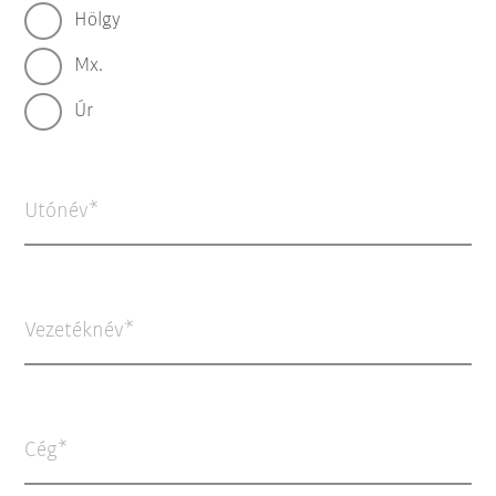
Hölgy
Mx.
Úr
Utónév
Vezetéknév
Cég