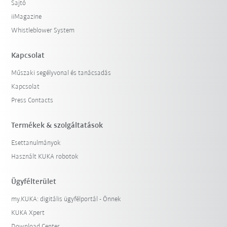
Sajtó
iiMagazine
Whistleblower System
Kapcsolat
Műszaki segélyvonal és tanácsadás
Kapcsolat
Press Contacts
Termékek & szolgáltatások
Esettanulmányok
Használt KUKA robotok
Ügyfélterület
my.KUKA: digitális ügyfélportál - Önnek
KUKA Xpert
Download Center