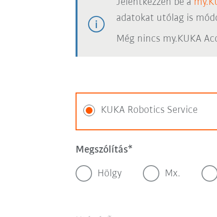
Jelentkezzen be a
my.K
adatokat utólag is módo
Még nincs my.KUKA Acc
KUKA Robotics Service
Megszólítás
Hölgy
Mx.