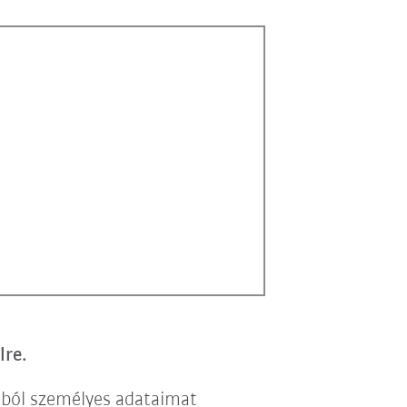
lre.
lból személyes adataimat