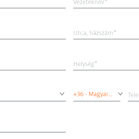
Vezetéknév
Utca, házszám
Helység
+36 - Magyarország
Tel