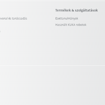
Termékek & szolgáltatások
yvonal és tanácsadás
Esettanulmányok
Használt KUKA robotok
s