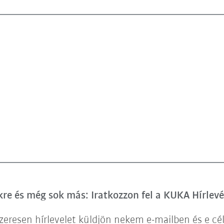
e és még sok más: Iratkozzon fel a KUKA Hírlevé
eresen hírlevelet küldjön nekem e-mailben és e cé