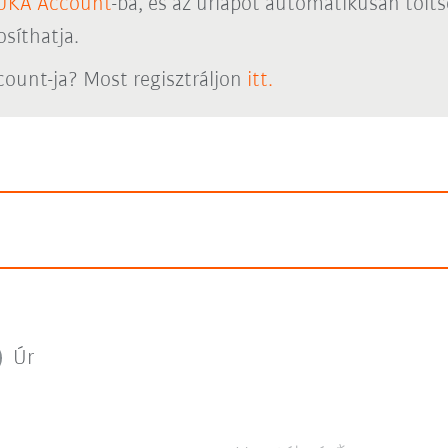
UKA Account
-ba, és az űrlapot automatikusan töltse
síthatja.
ount-ja? Most regisztráljon
itt.
Úr