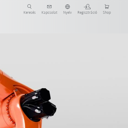
Keresés
Kapcsolat
Nyelv
Regisztráció
Shop
ide-ot most!