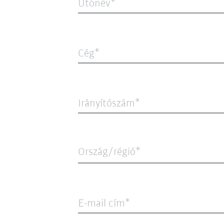
Utónév
Cég
Irányítószám
Ország/régió*
E-mail cím