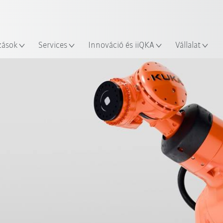
Robot Guide segítségével!
Angol / English
yszín
Ismerje meg a KUKA Robot Gu
zások
Services
Innováció és iiQKA
Vállalat