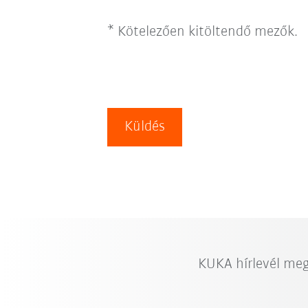
* Kötelezően kitöltendő mezők.
Küldés
KUKA hírlevél me