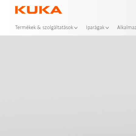
Hel
Termékek & szolgáltatások
Iparágak
Alkalma