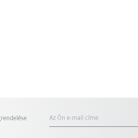
Az Ön e-mail címe
grendelése