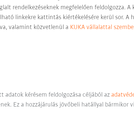
glalt rendelkezéseknek megfelelően feldolgozza. A 
lható linkekre kattintás kiértékelésére kerül sor. A 
ntva, valamint közvetlenül a
KUKA vállalattal szemb
ett adatok kérésem feldolgozása céljából az
adatvéde
nek. Ez a hozzájárulás jövőbeli hatállyal bármikor 