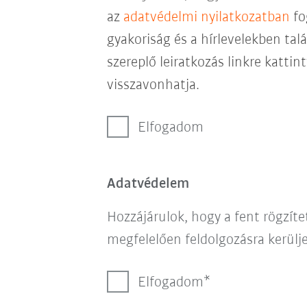
az
adatvédelmi nyilatkozatban
fo
gyakoriság és a hírlevelekben talá
szereplő leiratkozás linkre katti
visszavonhatja.
Elfogadom
Adatvédelem
Hozzájárulok, hogy a fent rögzít
megfelelően feldolgozásra kerülje
Elfogadom