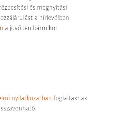
kézbesítési és megnyitási
hozzájárulást a hírlevélben
en
a jövőben bármikor
lmi nyilatkozatban
foglaltaknak
visszavonható.