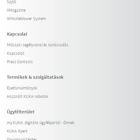
Sajtó
iiMagazine
Whistleblower System
Kapcsolat
Műszaki segélyvonal és tanácsadás
Kapcsolat
Press Contacts
Termékek & szolgáltatások
Esettanulmányok
Használt KUKA robotok
Ügyfélterület
my.KUKA: digitális ügyfélportál - Önnek
KUKA Xpert
Download Center