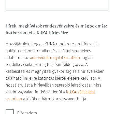
Hírek, meghívások rendezvényekre és még sok más:
Iratkozzon fel a KUKA Hírlevélre.
Hozzájárulok, hogy a KUKA rendszeresen hírlevelet
küldjön nekem e-mailben és e célból személyes
adataimat az
adatvédelmi nyilatkozatban
foglalt
rendelkezéseknek megfelelően feldolgozza. A
kézbesítési és megnyitási gyakoriság és a hírlevelekben
található linkekre kattintás kiértékelésére kerül sor. A
hozzájárulást a hírlevélben szereplő leiratkozás linkre
kattintva, valamint közvetlenül a
KUKA vállalattal
szemben
a jövőben bármikor visszavonhatja.
Elfogadom