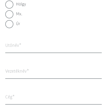
Hölgy
Mx.
Úr
Utónév
Vezetéknév
Cég