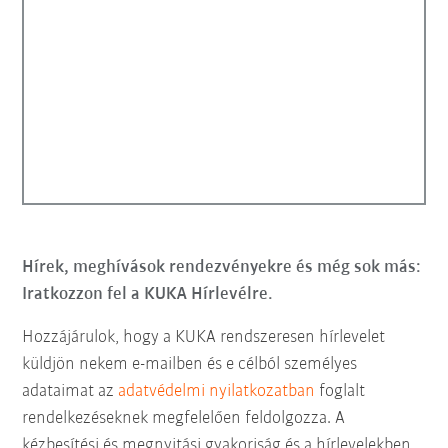
Hírek, meghívások rendezvényekre és még sok más:
Iratkozzon fel a KUKA Hírlevélre.
Hozzájárulok, hogy a KUKA rendszeresen hírlevelet
küldjön nekem e-mailben és e célból személyes
adataimat az
adatvédelmi nyilatkozatban
foglalt
rendelkezéseknek megfelelően feldolgozza. A
kézbesítési és megnyitási gyakoriság és a hírlevelekben