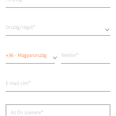
Ország/régió*
+36 - Magyarország
Telefon
E-mail cím
Az Ön üzenete