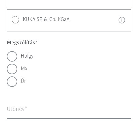
KUKA SE & Co. KGaA
Megszólítás
Hölgy
Mx.
Úr
Utónév