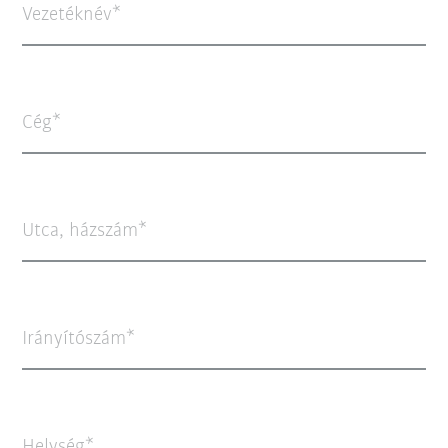
Vezetéknév
Cég
Utca, házszám
Irányítószám
Helység