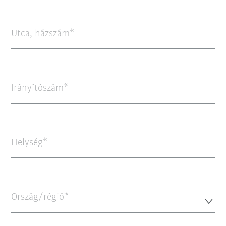
Utca, házszám
Irányítószám
Helység
Ország/régió*