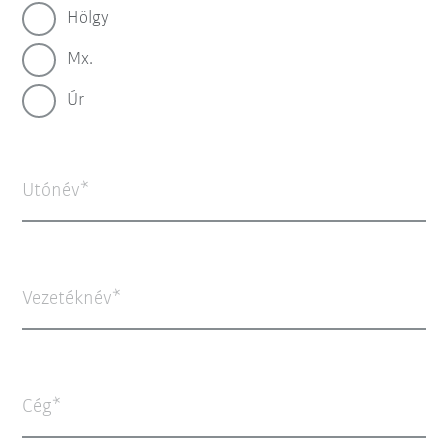
Hölgy
Mx.
Úr
Utónév
Vezetéknév
Cég