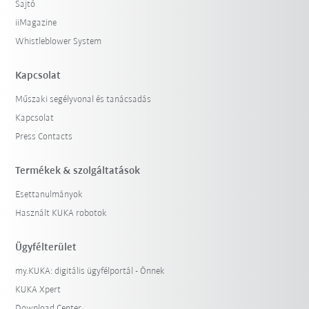
Sajtó
iiMagazine
Whistleblower System
Kapcsolat
Műszaki segélyvonal és tanácsadás
Kapcsolat
Press Contacts
Termékek & szolgáltatások
Esettanulmányok
Használt KUKA robotok
Ügyfélterület
my.KUKA: digitális ügyfélportál - Önnek
KUKA Xpert
Download Center