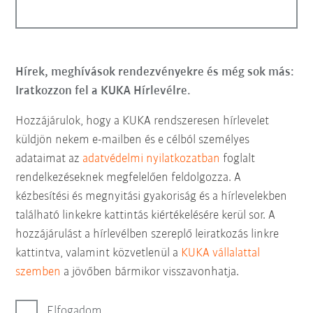
Hírek, meghívások rendezvényekre és még sok más:
Iratkozzon fel a KUKA Hírlevélre.
Hozzájárulok, hogy a KUKA rendszeresen hírlevelet
küldjön nekem e-mailben és e célból személyes
adataimat az
adatvédelmi nyilatkozatban
foglalt
rendelkezéseknek megfelelően feldolgozza. A
kézbesítési és megnyitási gyakoriság és a hírlevelekben
található linkekre kattintás kiértékelésére kerül sor. A
hozzájárulást a hírlevélben szereplő leiratkozás linkre
kattintva, valamint közvetlenül a
KUKA vállalattal
szemben
a jövőben bármikor visszavonhatja.
Elfogadom