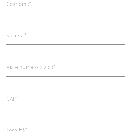
Cognome
Società
Via e numero civico
CAP
Località