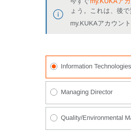
今すぐ
my.KUKAア
ょう。これは、後で
my.KUKAアカウ
Information Technologie
Managing Director
Quality/Environmental 