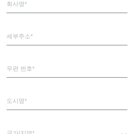
회사명
세부주소
우편 번호
도시명
국가/지역*