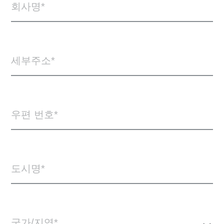
회사명
세부주소
우편 번호
도시명
국가/지역*