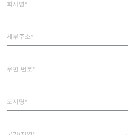
회사명
세부주소
우편 번호
도시명
국가/지역*