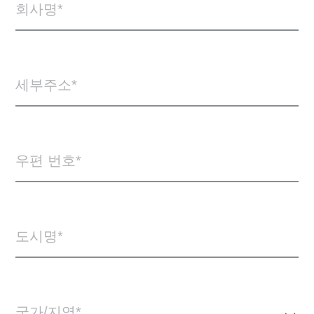
회사명
세부주소
우편 번호
도시명
국가/지역*