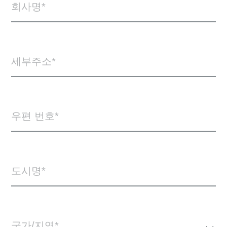
회사명
세부주소
우편 번호
도시명
국가/지역*