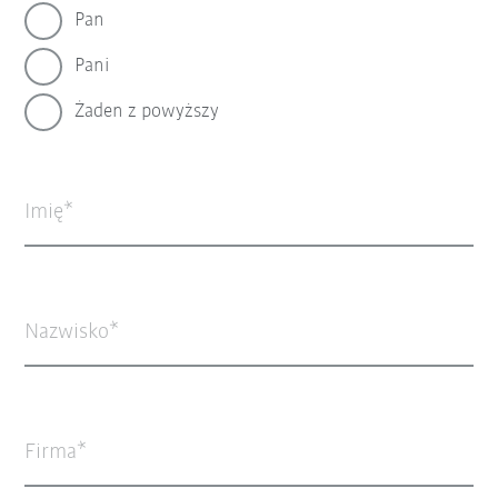
Pan
Pani
Żaden z powyższy
Imię
Nazwisko
Firma