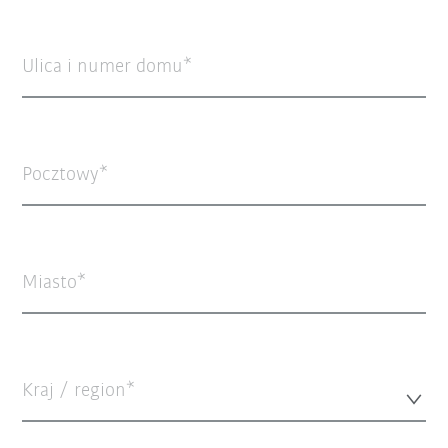
Ulica i numer domu
Pocztowy
Miasto
Kraj / region*