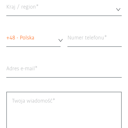
Kraj / region*
+48 - Polska
Numer telefonu
Adres e-mail
Twoja wiadomość