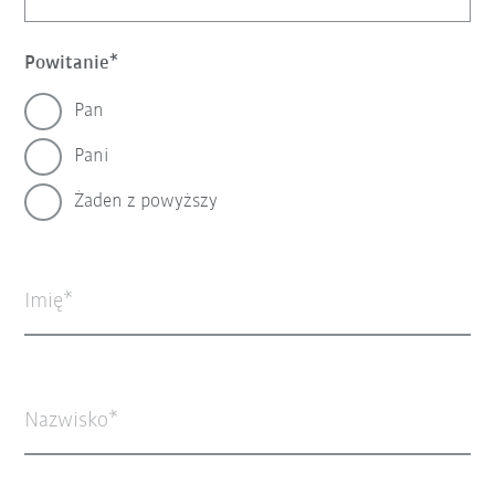
Powitanie
Pan
Pani
Żaden z powyższy
Imię
Nazwisko