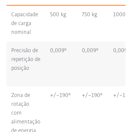
Capacidade
500 kg
750 kg
1000 k
de carga
nominal
Precisão de
0,009°
0,009°
0,009°
repetição de
posição
Zona de
+/–190°
+/–190°
+/–190
rotação
com
alimentação
de energia