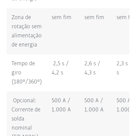
Zona de
sem fim
sem fim
sem fi
rotação sem
alimentação
de energia
Tempo de
2,5 s /
2,6 s /
2,3 s / 
giro
4,2 s
4,3 s
s
(180°/360°)
Opcional:
500 A /
500 A /
500 A /
Corrente de
1.000 A
1.000 A
1.000 A
solda
nominal