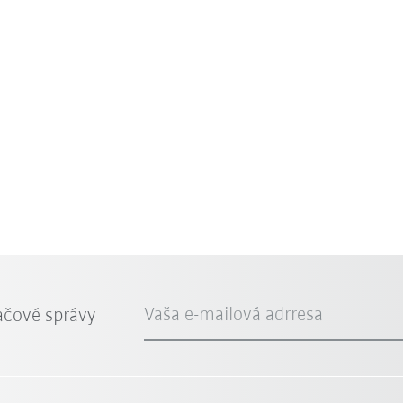
Vaša e-mailová adrresa
ačové správy