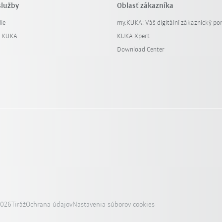
služby
Oblasť zákazníka
ie
my.KUKA: Váš digitální zákaznický por
y KUKA
KUKA Xpert
Download Center
2026
Tiráž
Ochrana údajov
Nastavenia súborov cookies