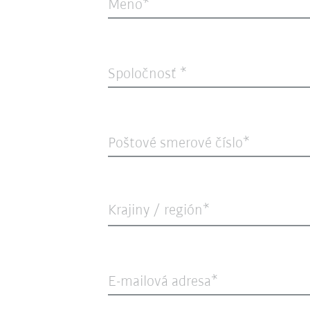
Meno
Spoločnosť
Poštové smerové číslo
Krajiny / región*
E-mailová adresa