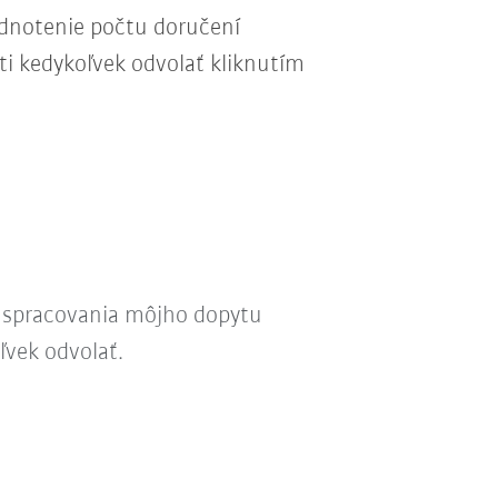
odnotenie počtu doručení
ti kedykoľvek odvolať kliknutím
l spracovania môjho dopytu
ľvek odvolať.