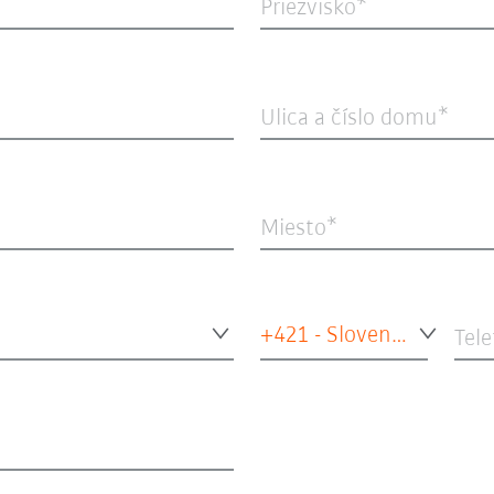
Priezvisko
Ulica a číslo domu
Miesto
+421 - Slovensko
Tele