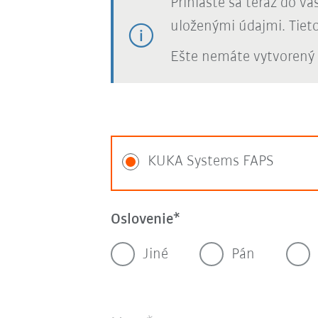
Prihláste sa teraz do v
uloženými údajmi. Tiet
Ešte nemáte vytvorený 
KUKA Systems FAPS
Oslovenie
Jiné
Pán