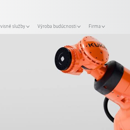
Slovenčina / Slovak
sto
rvisné služby
Výroba budúcnosti
Firma