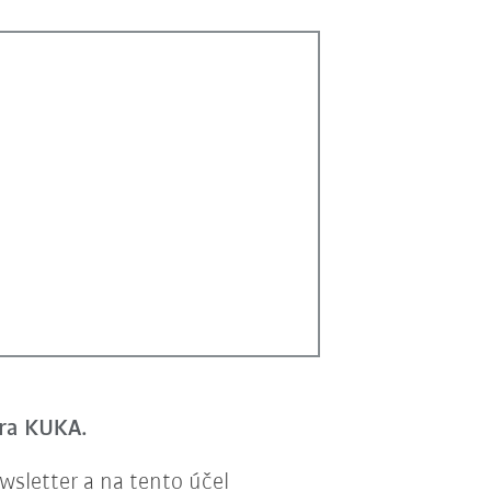
era KUKA.
sletter a na tento účel