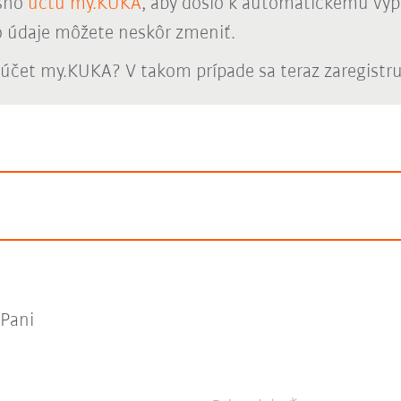
ášho
účtu my.KUKA
, aby došlo k automatickému vyp
o údaje môžete neskôr zmeniť.
účet my.KUKA? V takom prípade sa teraz zaregistr
Pani