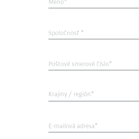
Meno
Spoločnosť
Poštové smerové číslo
Krajiny / región*
E-mailová adresa