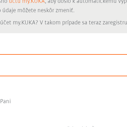
ášho
účtu my.KUKA
, aby došlo k automatickému vyp
o údaje môžete neskôr zmeniť.
účet my.KUKA? V takom prípade sa teraz zaregistr
Pani