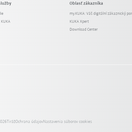
služby
Oblasť zákazníka
ie
my.KUKA: Váš digitální zákaznický por
y KUKA
KUKA Xpert
Download Center
2026
Tiráž
Ochrana údajov
Nastavenia súborov cookies