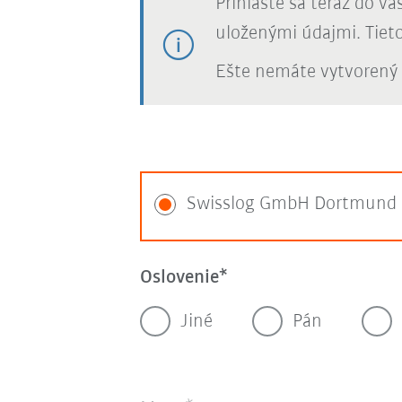
Prihláste sa teraz do v
uloženými údajmi. Tiet
Ešte nemáte vytvorený 
Swisslog GmbH Dortmund
Oslovenie
Jiné
Pán