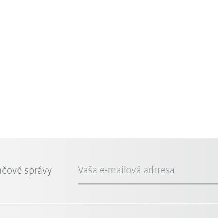
Vaša e-mailová adrresa
ačové správy