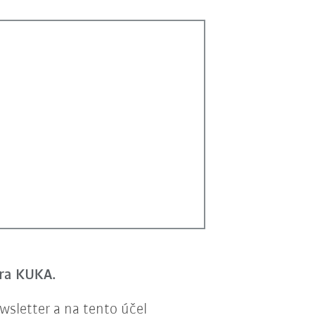
era KUKA.
sletter a na tento účel