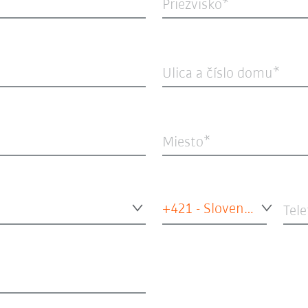
Priezvisko
Ulica a číslo domu
Miesto
+421 - Slovensko
Tele