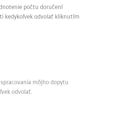
odnotenie počtu doručení
ti kedykoľvek odvolať kliknutím
l spracovania môjho dopytu
ľvek odvolať.