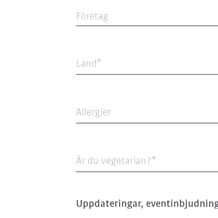
Företag
Land*
Allergier
Är du vegetarian?*
Uppdateringar, eventinbjudning