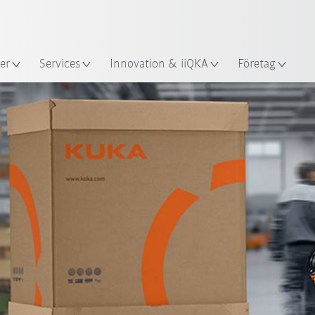
Engelska / English
s
er
Services
Innovation & iiQKA
Företag