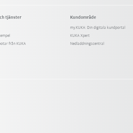
ch tjänster
Kundområde
my.KUKA: Din digitala kundportal
xempel
KUKA Xpert
botar från KUKA
Nedladdningscentral