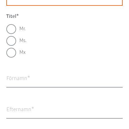
Titel
Mr.
Ms.
Mx
Förnamn
Efternamn