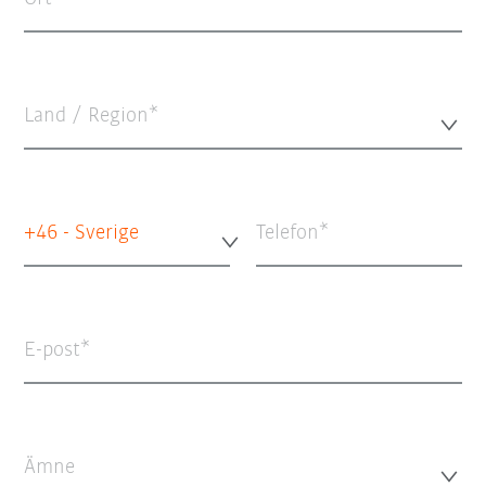
Land / Region*
+46 - Sverige
Telefon
E-post
Ämne