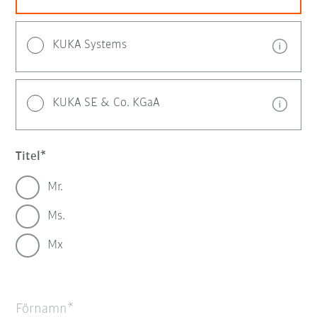
KUKA Systems
KUKA SE & Co. KGaA
Titel
Mr.
Ms.
Mx
Förnamn