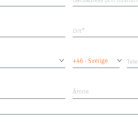
Gatuadress och husnu
Ort
+46 - Sverige
Tel
Ämne