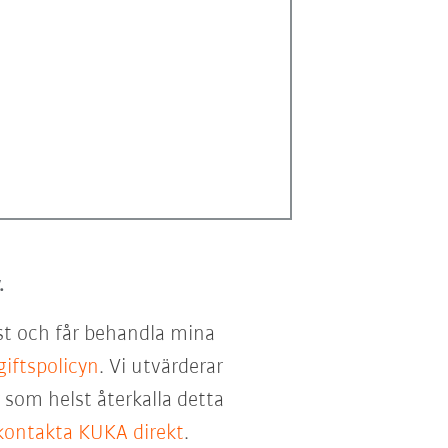
.
st och får behandla mina
iftspolicyn
. Vi utvärderar
som helst återkalla detta
kontakta KUKA direkt
.