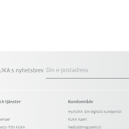
Din e-postadress
UKA:s nyhetsbrev
ch tjänster
Kundområde
my.KUKA: Din digitala kundportal
xempel
KUKA Xpert
botar från KUKA
Nedladdningscentral