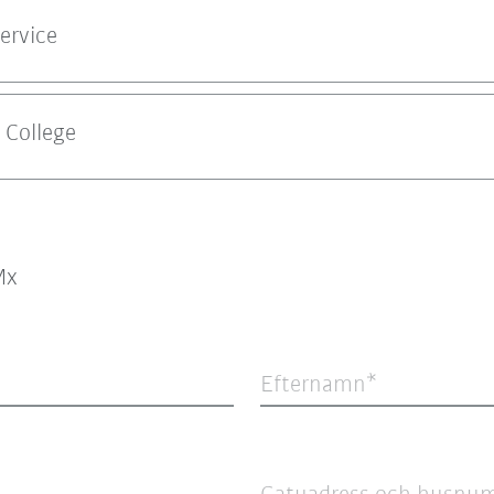
ervice
 College
Mx
Efternamn