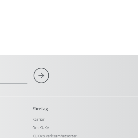
Företag
Karriär
Om KUKA
KUKA:s verksamhetsorter