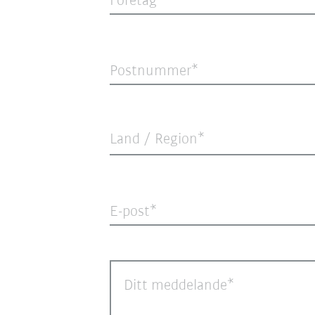
Företag
Postnummer
Land / Region*
E-post
Ditt meddelande