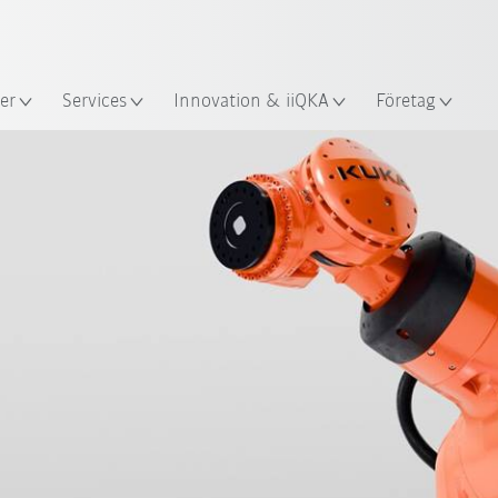
Engelska / English
s
er
Services
Innovation & iiQKA
Företag