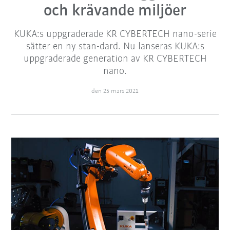
och krävande miljöer
KUKA:s uppgraderade KR CYBERTECH nano-serie
sätter en ny stan-dard. Nu lanseras KUKA:s
uppgraderade generation av KR CYBERTECH
nano.
den 25 mars 2021