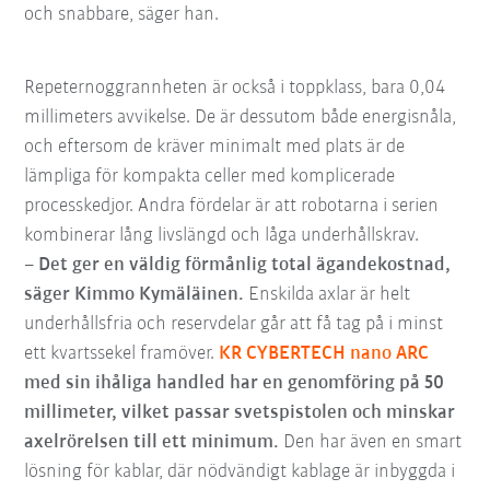
och snabbare, säger han.
Repeternoggrannheten är också i toppklass, bara 0,04
millimeters avvikelse. De är dessutom både energisnåla,
och eftersom de kräver minimalt med plats är de
lämpliga för kompakta celler med komplicerade
processkedjor. Andra fördelar är att robotarna i serien
kombinerar lång livslängd och låga underhållskrav.
– Det ger en väldig förmånlig total ägandekostnad,
säger Kimmo Kymäläinen.
Enskilda axlar är helt
underhållsfria och reservdelar går att få tag på i minst
ett kvartssekel framöver.
KR CYBERTECH nano ARC
med sin ihåliga handled har en genomföring på 50
millimeter, vilket passar svetspistolen och minskar
axelrörelsen till ett minimum.
Den har även en smart
lösning för kablar, där nödvändigt kablage är inbyggda i