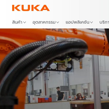
สถาน
สินค้า
อุตสาหกรรม
แอปพลิเคชัน
บริก