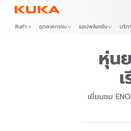
สินค้า
อุตสาหกรรม
แอปพลิเคชัน
บริก
หุ่น
เ
เยี่ยมชม ENO