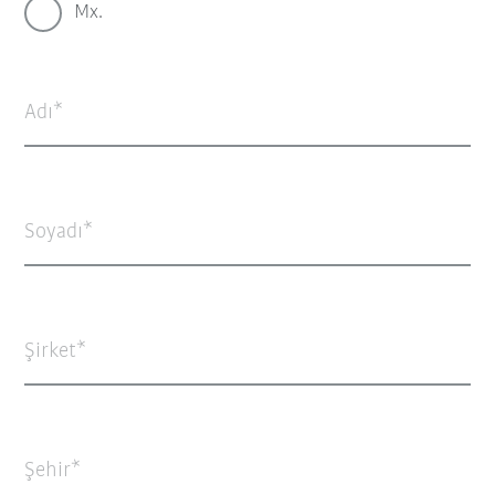
Mx.
Adı
Soyadı
Şirket
Şehir