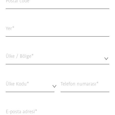
Postal code
Yer
Ülke / Bölge*
Ülke Kodu*
Telefon numarası
E-posta adresi