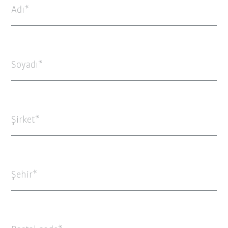
Adı
Soyadı
Şirket
Şehir