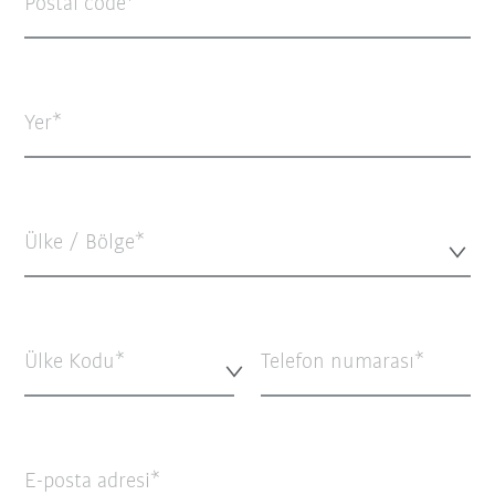
Postal code
Yer
Ülke / Bölge*
Ülke Kodu*
Telefon numarası
E-posta adresi