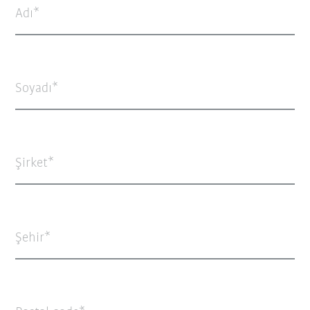
Adı
Soyadı
Şirket
Şehir