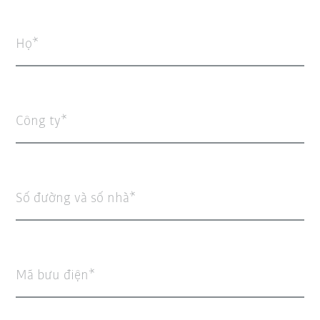
Họ
Công ty
Số đường và số nhà
Mã bưu điện