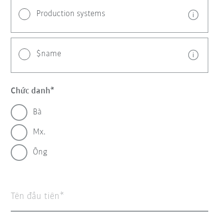
Production systems
$name
Chức danh
Bà
Mx.
Ông
Tên đầu tiên