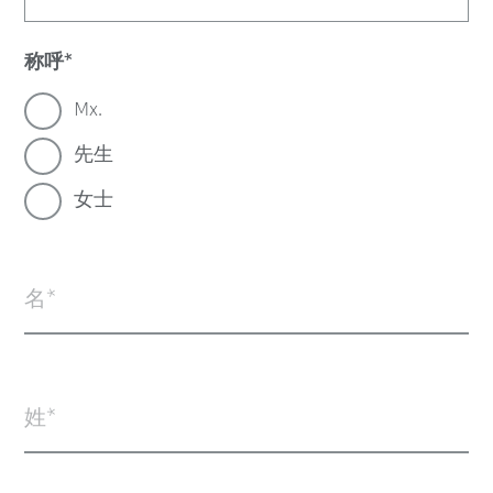
称呼
Mx.
先生
女士
名
姓