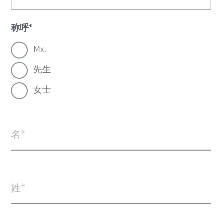
称呼
Mx.
先生
女士
名
姓