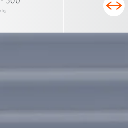
- 500
n kg