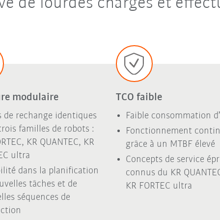
e de lourdes charges et effec
ure modulaire
TCO faible
s de rechange identiques
Faible consommation d’
rois familles de robots :
Fonctionnement continu
ORTEC, KR QUANTEC, KR
grâce à un MTBF élevé
C ultra
Concepts de service ép
ilité dans la planification
connus du KR QUANTEC
uvelles tâches et de
KR FORTEC ultra
lles séquences de
ction