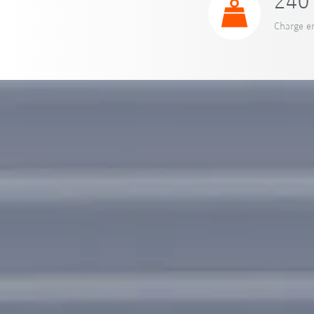
240 
Charge e