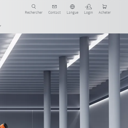
robots pour votre secteur et l'application souhaitée!
Rechercher
Contact
Langue
Login
Acheter
oduit