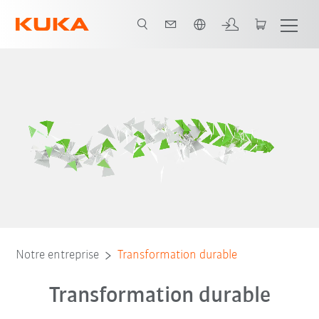
Néerlandais / Dutch
& durabilité
Exemples
Champs d’action
UN-Ziele
Rapport
Notre entreprise
Transformation durable
Transformation durable