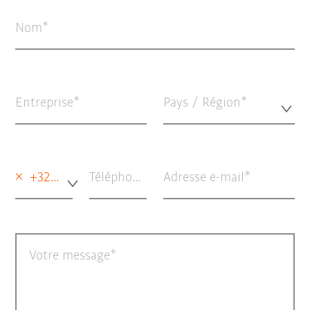
Nom
Entreprise
Pays / Région*
×
+32 - Belgique
Téléphone (option)
Adresse e-mail
Votre message