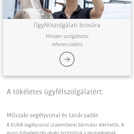
Ügyfélszolgálati brosúra
Minden szolgáltatás
referenciaként
A tökéletes ügyfélszolgálatért:
Műszaki segélyvonal és tanácsadás
A KUKA segélyvonal szakemberei bármikor elérhetők. A
gyors hibaelemzés révén biztosítjuk a termelésének