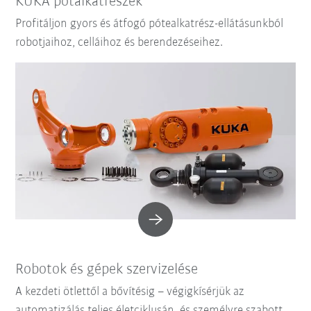
KUKA pótalkatrészek
Profitáljon gyors és átfogó pótealkatrész-ellátásunkból
robotjaihoz, celláihoz és berendezéseihez.
Robotok és gépek szervizelése
A kezdeti ötlettől a bővítésig – végigkísérjük az
automatizálás teljes életciklusán, és személyre szabott