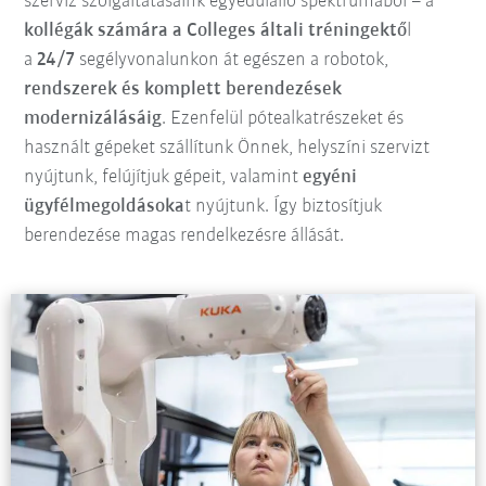
szerviz szolgáltatásaink egyedülálló spektrumából – a
kollégák számára a Colleges általi tréningektő
l
a
24/7
segélyvonalunkon át egészen a robotok,
rendszerek és komplett berendezések
modernizálásáig
. Ezenfelül pótealkatrészeket és
használt gépeket szállítunk Önnek, helyszíni szervizt
nyújtunk, felújítjuk gépeit, valamint
egyéni
ügyfélmegoldásoka
t nyújtunk. Így biztosítjuk
berendezése magas rendelkezésre állását.