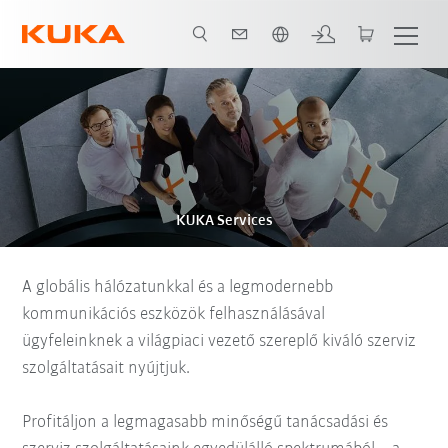
Angol / English
Brosúra
Szolgáltatás áttekintés
KUKA Services
A globális hálózatunkkal és a legmodernebb
kommunikációs eszközök felhasználásával
ügyfeleinknek a világpiaci vezető szereplő kiváló szerviz
szolgáltatásait nyújtjuk.
Profitáljon a legmagasabb minőségű tanácsadási és