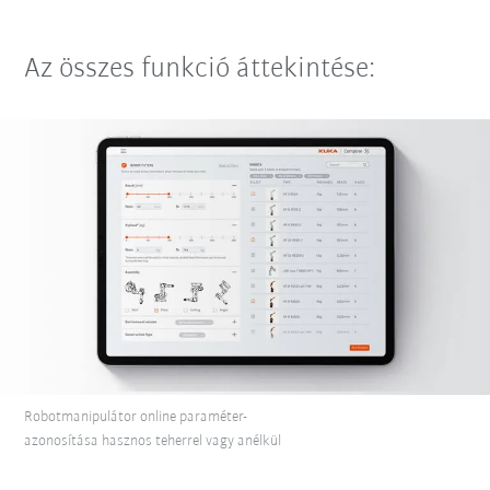
Az összes funkció áttekintése:
Robotmanipulátor online paraméter-
azonosítása hasznos teherrel vagy anélkül