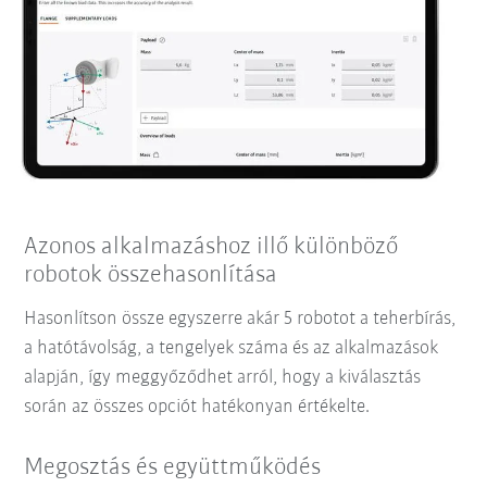
Azonos alkalmazáshoz illő különböző
robotok összehasonlítása
Hasonlítson össze egyszerre akár 5 robotot a teherbírás,
a hatótávolság, a tengelyek száma és az alkalmazások
alapján, így meggyőződhet arról, hogy a kiválasztás
során az összes opciót hatékonyan értékelte.
Megosztás és együttműködés