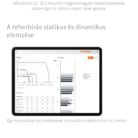
előnyökhöz jut. Ez a folyamat megnöveli egyéni bejelentkezésének
biztonságát és néhány napot vehet igénybe.
A teherbírás statikus és dinamikus
elemzése
Egy manipulátor paramétereinek azonosítása teherbírással és anélkül.