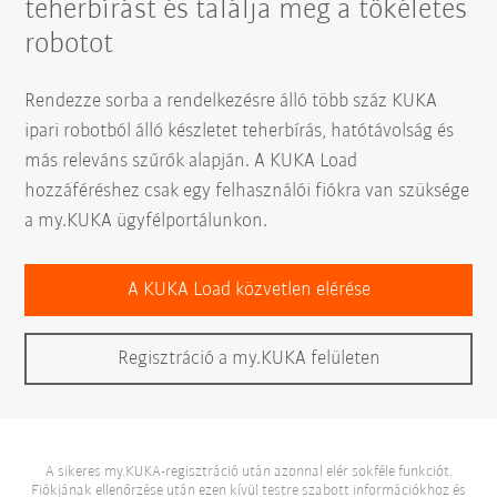
teherbírást és találja meg a tökéletes
robotot
Rendezze sorba a rendelkezésre álló több száz KUKA
ipari robotból álló készletet teherbírás, hatótávolság és
más releváns szűrők alapján. A KUKA Load
hozzáféréshez csak egy felhasználói fiókra van szüksége
a my.KUKA ügyfélportálunkon.
A KUKA Load közvetlen elérése
Regisztráció a my.KUKA felületen
A sikeres my.KUKA-regisztráció után azonnal elér sokféle funkciót.
Fiókjának ellenőrzése után ezen kívül testre szabott információkhoz és