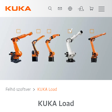
Angol / English
Funkciók
Kapcsolat
KUKA Load használata
Felhő szoftver
KUKA Load
KUKA Load