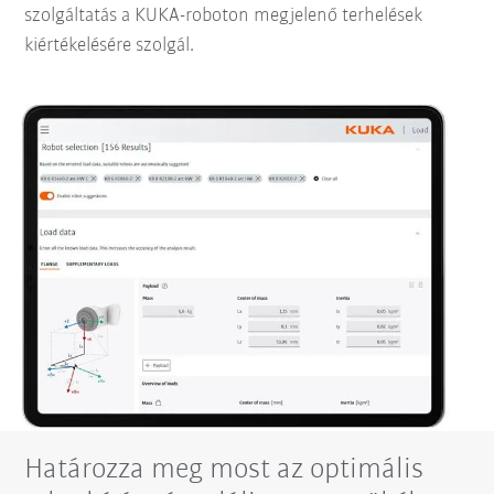
szolgáltatás a KUKA-roboton megjelenő terhelések
kiértékelésére szolgál.
Határozza meg most az optimális