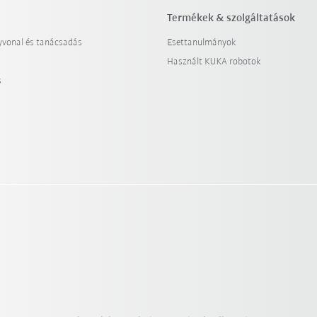
Termékek & szolgáltatások
yvonal és tanácsadás
Esettanulmányok
Használt KUKA robotok
s