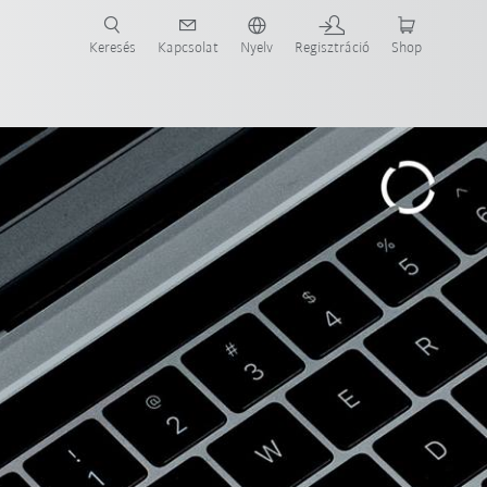
Keresés
Kapcsolat
Nyelv
Regisztráció
Shop
ide-ot most!