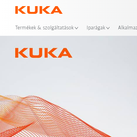
Hel
Termékek & szolgáltatások
Iparágak
Alkalma