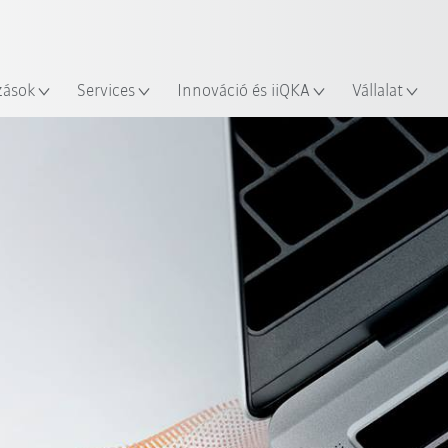
Robot Guide segítségével!
Angol / English
yszín
Ismerje meg a KUKA Robot Gu
zások
Services
Innováció és iiQKA
Vállalat